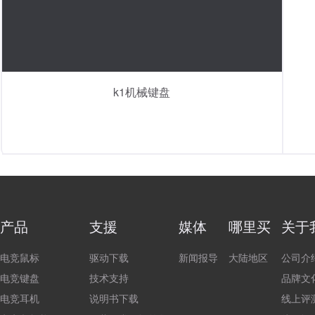
k1机械键盘
产品
支援
媒体
哪里买
关于
电竞鼠标
驱动下载
新闻报导
大陆地区
公司介
电竞键盘
技术支持
品牌文
电竞耳机
说明书下载
线上评