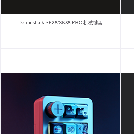
Darmoshark-SK88/SK88 PRO 机械键盘