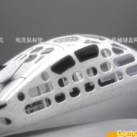
机
电竞鼠标垫
磁轴键盘网页驱动
机械键盘