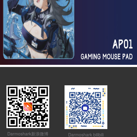
Darmoshark新浪微博
Darmoshark bilibili