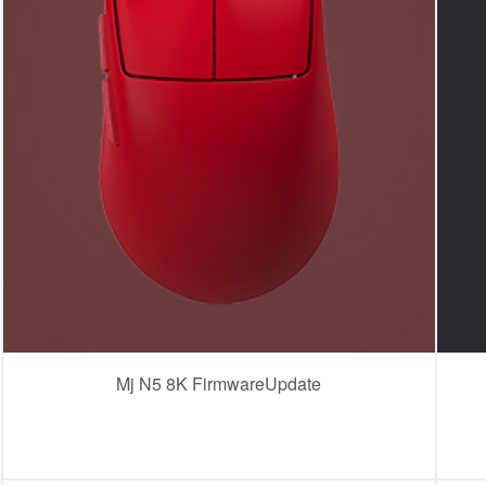
Mj N5 8K FirmwareUpdate