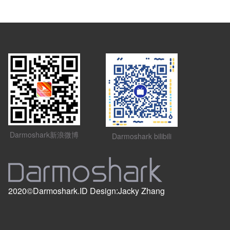
Darmoshark新浪微博
Darmoshark bilibili
2020©Darmoshark.ID Design:Jacky Zhang