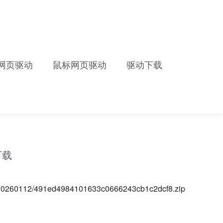
网页驱动
鼠标网页驱动
驱动下载
下载
s/20260112/491ed4984101633c0666243cb1c2dcf8.zip